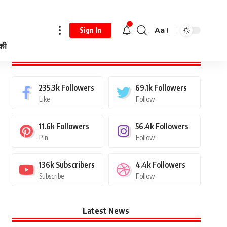
Aa
Sign In
 की
Stay Connected
235.3k
Followers
69.1k
Followers
Like
Follow
11.6k
Followers
56.4k
Followers
Pin
Follow
136k
Subscribers
4.4k
Followers
Subscribe
Follow
Latest News