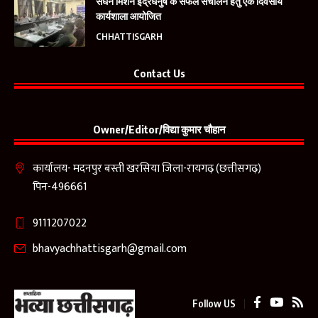
सघन मिशन इंद्रधनुष के सफल संचालन हेतु एक दिवसीय
कार्यशाला आयोजित
CHHATTISGARH
Contact Us
Owner/Editor/विद्या कुमार चौहान
कार्यालय- मदनपुर बस्ती खरसिया जिला-रायगढ़ (छत्तीसगढ़)
पिन-496661
9111207022
bhavyachhattisgarh@gmail.com
Follow US