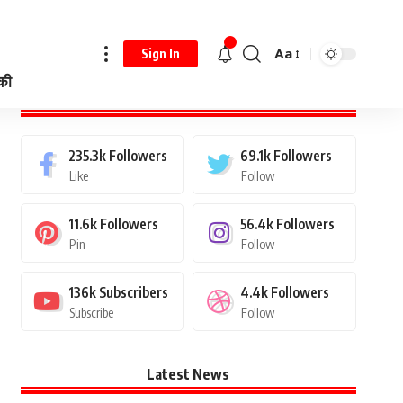
Aa
Sign In
 की
Stay Connected
235.3k
Followers
69.1k
Followers
Like
Follow
11.6k
Followers
56.4k
Followers
Pin
Follow
136k
Subscribers
4.4k
Followers
Subscribe
Follow
Latest News