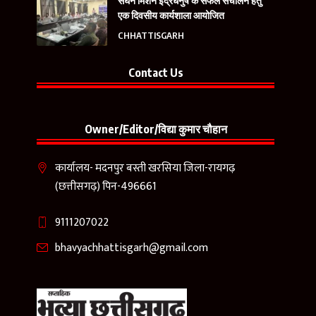
सघन मिशन इंद्रधनुष के सफल संचालन हेतु
एक दिवसीय कार्यशाला आयोजित
CHHATTISGARH
Contact Us
Owner/Editor/विद्या कुमार चौहान
कार्यालय- मदनपुर बस्ती खरसिया जिला-रायगढ़
(छत्तीसगढ़) पिन-496661
9111207022
bhavyachhattisgarh@gmail.com