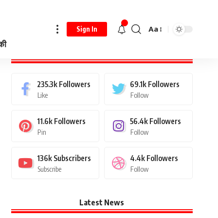
Aa
Sign In
 की
Stay Connected
235.3k
Followers
69.1k
Followers
Like
Follow
11.6k
Followers
56.4k
Followers
Pin
Follow
136k
Subscribers
4.4k
Followers
Subscribe
Follow
Latest News