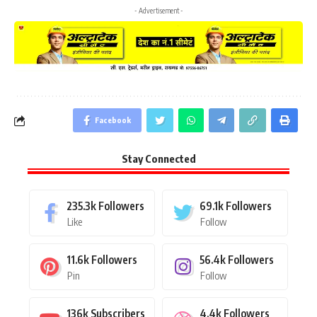
- Advertisement -
Facebook
Stay Connected
235.3k
Followers
69.1k
Followers
Like
Follow
11.6k
Followers
56.4k
Followers
Pin
Follow
136k
Subscribers
4.4k
Followers