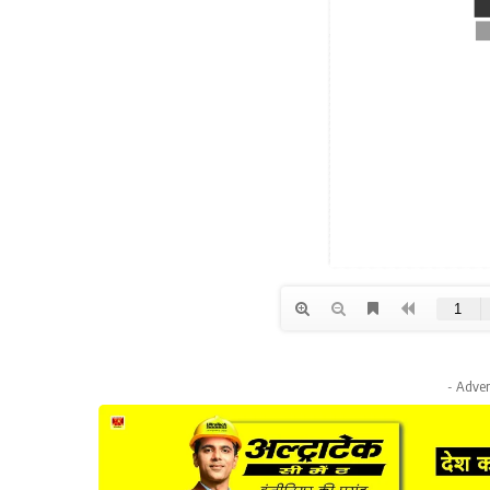
- Adver