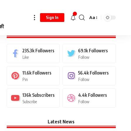
Aa
Sign In
 की
Stay Connected
235.3k
Followers
69.1k
Followers
Like
Follow
11.6k
Followers
56.4k
Followers
Pin
Follow
136k
Subscribers
4.4k
Followers
Subscribe
Follow
Latest News