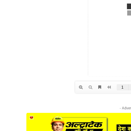
- Adver