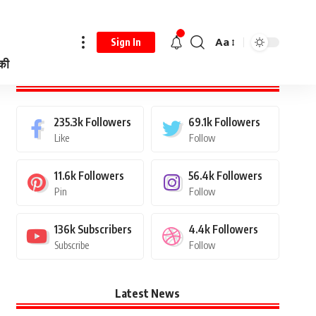
Aa
Sign In
 की
Stay Connected
235.3k
Followers
69.1k
Followers
Like
Follow
11.6k
Followers
56.4k
Followers
Pin
Follow
136k
Subscribers
4.4k
Followers
Subscribe
Follow
Latest News