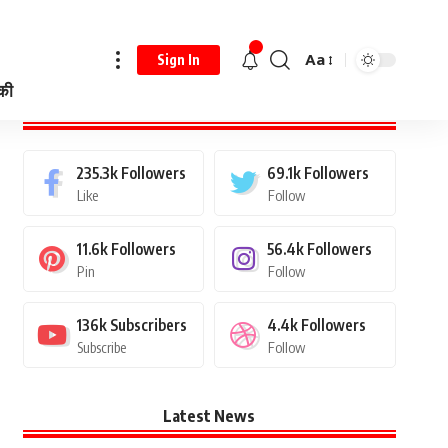
Aa
Sign In
 की
Stay Connected
235.3k
Followers
69.1k
Followers
Like
Follow
11.6k
Followers
56.4k
Followers
Pin
Follow
136k
Subscribers
4.4k
Followers
Subscribe
Follow
Latest News