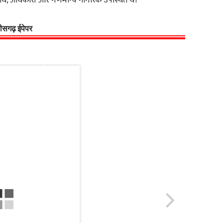
िधि, अधिकारी और गणमान्य नागरिक उपस्थित थे।
्तीसगढ़ ईपेपर