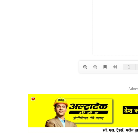
- Adver