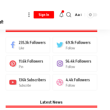
Aa
Sign In
 की
Stay Connected
235.3k
Followers
69.1k
Followers
Like
Follow
11.6k
Followers
56.4k
Followers
Pin
Follow
136k
Subscribers
4.4k
Followers
Subscribe
Follow
Latest News