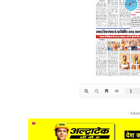
- Adver