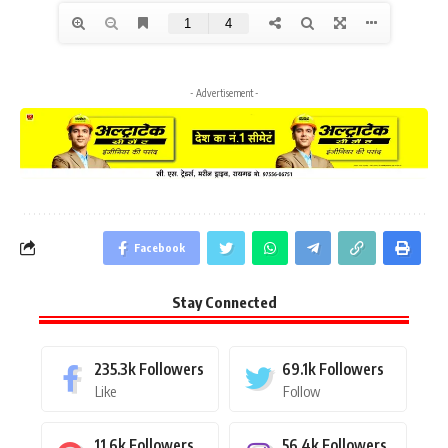
- Advertisement -
Facebook
Stay Connected
235.3k
Followers
69.1k
Followers
Like
Follow
11.6k
Followers
56.4k
Followers