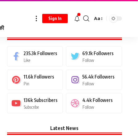
Aa
Sign In
 की
Stay Connected
235.3k
Followers
69.1k
Followers
Like
Follow
11.6k
Followers
56.4k
Followers
Pin
Follow
136k
Subscribers
4.4k
Followers
Subscribe
Follow
Latest News