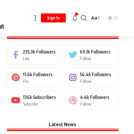
Aa
Sign In
 की
Stay Connected
235.3k
Followers
69.1k
Followers
Like
Follow
11.6k
Followers
56.4k
Followers
Pin
Follow
136k
Subscribers
4.4k
Followers
Subscribe
Follow
Latest News