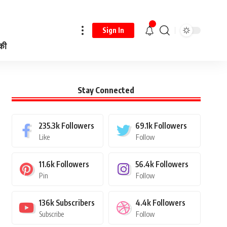
Sign In
 की
Stay Connected
235.3k
Followers
69.1k
Followers
Like
Follow
11.6k
Followers
56.4k
Followers
Pin
Follow
136k
Subscribers
4.4k
Followers
Subscribe
Follow