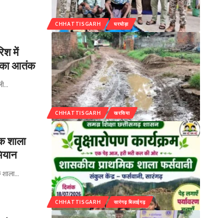
CHHATTISGARH
घरघोड़ा
श में
ों का आतंक
ली
…
CHHATTISGARH
खरसिया
िक शाला
भियान
िक शाला
…
CHHATTISGARH
सारंगढ़ बिलाईगढ़