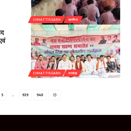
CHHATTISGARH
खरसिया
सद
एवं
CHHATTISGARH
घरघोड़ा
5
…
939
940