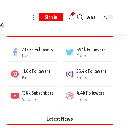
Aa
Sign In
 की
Stay Connected
235.3k
Followers
69.1k
Followers
Like
Follow
11.6k
Followers
56.4k
Followers
Pin
Follow
136k
Subscribers
4.4k
Followers
Subscribe
Follow
Latest News