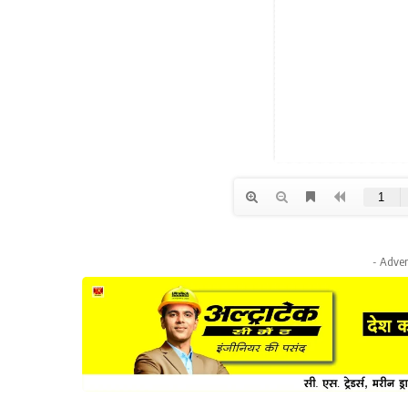
- Adver