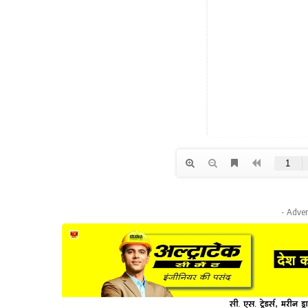
- Adver