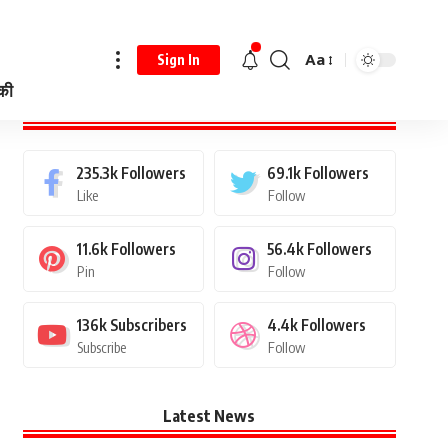
Aa
Sign In
 की
Stay Connected
235.3k
Followers
69.1k
Followers
Like
Follow
11.6k
Followers
56.4k
Followers
Pin
Follow
136k
Subscribers
4.4k
Followers
Subscribe
Follow
Latest News