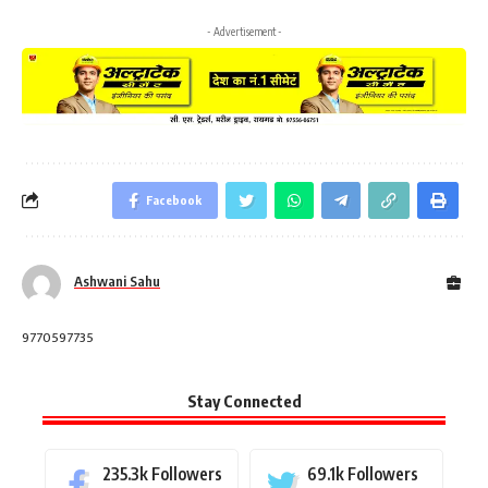
- Advertisement -
Facebook
Ashwani Sahu
9770597735
Stay Connected
235.3k
Followers
69.1k
Followers