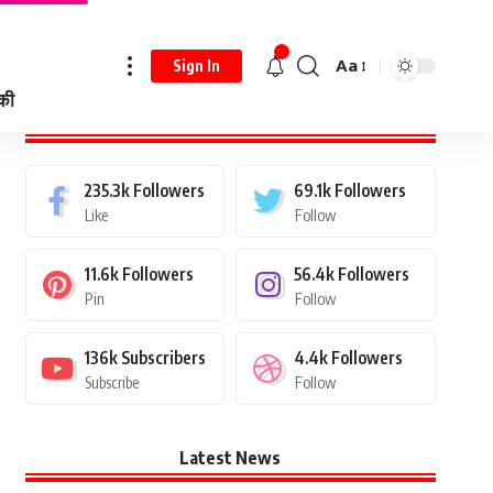
Aa
Sign In
 की
Stay Connected
235.3k
Followers
69.1k
Followers
Like
Follow
11.6k
Followers
56.4k
Followers
Pin
Follow
136k
Subscribers
4.4k
Followers
Subscribe
Follow
Latest News