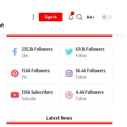
Aa
Sign In
 की
Stay Connected
235.3k
Followers
69.1k
Followers
Like
Follow
11.6k
Followers
56.4k
Followers
Pin
Follow
136k
Subscribers
4.4k
Followers
Subscribe
Follow
Latest News