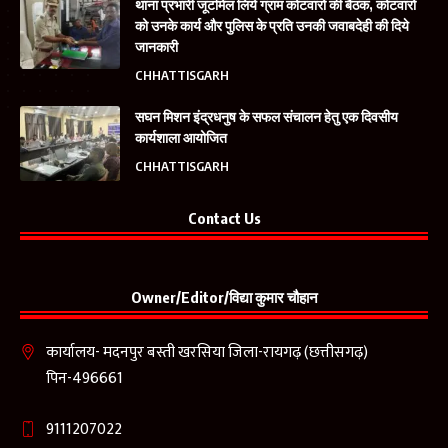
थाना प्रभारी जूटमिल लिये ग्राम कोटवारों की बैठक, कोटवारों
को उनके कार्य और पुलिस के प्रति उनकी जवाबदेही की दिये
जानकारी
CHHATTISGARH
सघन मिशन इंद्रधनुष के सफल संचालन हेतु एक दिवसीय
कार्यशाला आयोजित
CHHATTISGARH
Contact Us
Owner/Editor/विद्या कुमार चौहान
कार्यालय- मदनपुर बस्ती खरसिया जिला-रायगढ़ (छत्तीसगढ़)
पिन-496661
9111207022