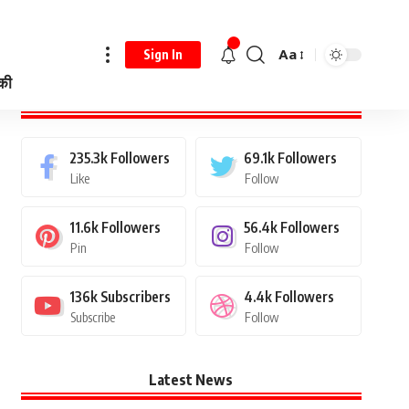
Aa
Sign In
 की
Stay Connected
235.3k
Followers
69.1k
Followers
Like
Follow
11.6k
Followers
56.4k
Followers
Pin
Follow
136k
Subscribers
4.4k
Followers
Subscribe
Follow
Latest News