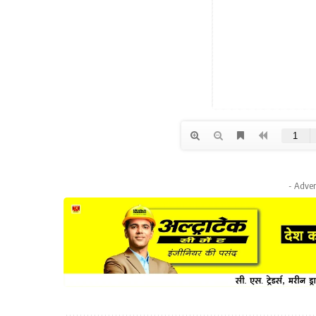
- Adver