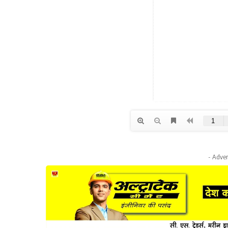
- Adver