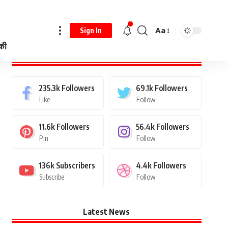
Aa
Sign In
 की
Stay Connected
235.3k
Followers
69.1k
Followers
Like
Follow
11.6k
Followers
56.4k
Followers
Pin
Follow
136k
Subscribers
4.4k
Followers
Subscribe
Follow
Latest News