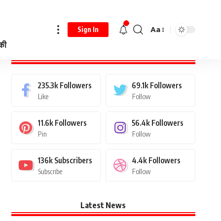
Aa
Sign In
 की
Stay Connected
235.3k
Followers
69.1k
Followers
Like
Follow
11.6k
Followers
56.4k
Followers
Pin
Follow
136k
Subscribers
4.4k
Followers
Subscribe
Follow
Latest News