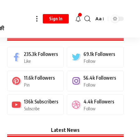
Aa
Sign In
 की
Stay Connected
235.3k
Followers
69.1k
Followers
Like
Follow
11.6k
Followers
56.4k
Followers
Pin
Follow
136k
Subscribers
4.4k
Followers
Subscribe
Follow
Latest News