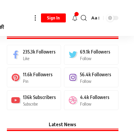
Aa
Sign In
 की
Stay Connected
235.3k
Followers
69.1k
Followers
Like
Follow
11.6k
Followers
56.4k
Followers
Pin
Follow
136k
Subscribers
4.4k
Followers
Subscribe
Follow
Latest News