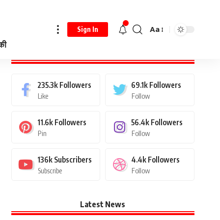
Aa
Sign In
 की
Stay Connected
235.3k
Followers
69.1k
Followers
Like
Follow
11.6k
Followers
56.4k
Followers
Pin
Follow
136k
Subscribers
4.4k
Followers
Subscribe
Follow
Latest News