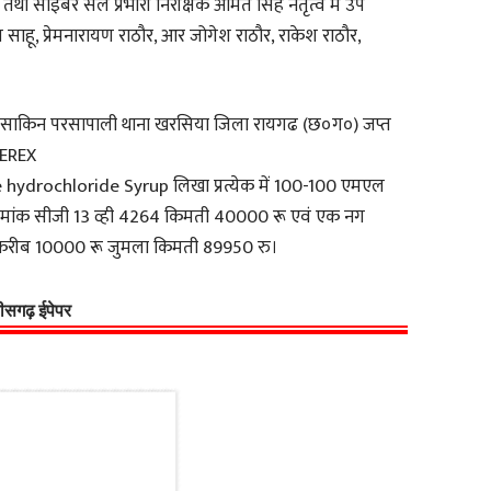
ती तथा साइबर सेल प्रभारी निरीक्षक अमित सिंह नेतृत्व मे उप
साहू, प्रेमनारायण राठौर, आर जोगेश राठौर, राकेश राठौर,
र्ष साकिन परसापाली थाना खरसिया जिला रायगढ (छ०ग०) जप्त
NEREX
ydrochloride Syrup लिखा प्रत्येक में 100-100 एमएल
्रमांक सीजी 13 व्ही 4264 किमती 40000 रू एवं एक नग
 करीब 10000 रू जुमला किमती 89950 रु।
्तीसगढ़ ईपेपर