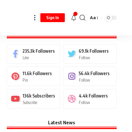
Aa
Sign In
Stay Connected
235.3k
Followers
69.1k
Followers
Like
Follow
11.6k
Followers
56.4k
Followers
Pin
Follow
136k
Subscribers
4.4k
Followers
Subscribe
Follow
Latest News