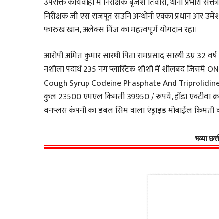
उपरोक्त कार्यवाही में निरीक्षक बृजेश तिवारी, थाना प्रभारी सक्
निरीक्षक जी एस राजपूत सउनि अन्थोनी एक्का प्रधान आर उमेश 
फारुख खान, अलेक्स मिंज का महत्वपूर्ण योगदान रहा।
आरोपी अमित कुमार सारथी पिता रामप्रसाद सारथी उम्र 32 व
नशीला पदार्थ 235 नग प्लास्टिक शीशी में शीलबद जिसमे O
Cough Syrup Codeine Phasphate And Triprolidine h
कुल 23500 एमएल किमती 39950 / रूपये, होंडा एक्टीवा क
वनप्लस कंपनी का डबल सिम वाला एंड्राइड मोबाईल किमती
भव्या छत