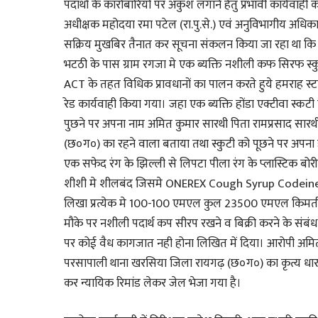
पदार्थों के कारोबारियों पर अंकुश लगाने हेतु प्रभावी कार्यवाही
अधीक्षक महोदया रमा पटेल (रा.पु.से.) एवं अनुविभागीय अधिकारी पुल
सक्रिय मुखबिर तैनात कर सूचना संकलन किया जा रहा था कि 
भटठी के पास ग्राम रगजा मे एक ब्यक्ति नशीली कफ सिरफ स्
ACT के तहत विधिक प्रावधानों का पालन करते हुये हमराह स्ट
रेड कार्यवाही किया गया। जहा एक ब्यक्ति होंडा एक्टीवा स्
पुछने पर अपना नाम अमित कुमार सारथी पिता रामप्रसाद सारथी
(छ०ग०) का रहने वाला बताया तथा स्कुटी को पूछने पर अपना 
एक सफेद रंग के झिल्ली से लिपटा पीला रंग के प्लास्टिक बोरी
शीशी मे शीलबंद जिसमे ONEREX Cough Syrup Codein
लिखा प्रत्येक मे 100-100 एमएल कुल 23500 एमएल किमती 
मौके पर नशीली पदार्थ कप सीरप रखने व बिक्री करने के संबंध
पर कोई वैध कागजात नही होना लिखित में दिया। आरोपी अमित 
परसापाली थाना खरसिया जिला रायगढ़ (छ०ग०) का कृत्य धार
कर न्यायिक रिमांड लेकर जेल भेजा गया है।